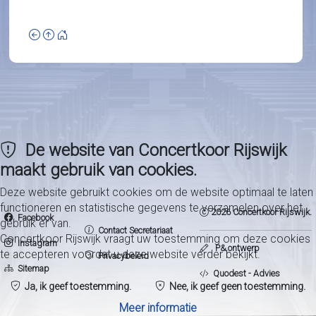
De website van Concertkoor Rijswijk
maakt gebruik van cookies.
Deze website gebruikt cookies om de website optimaal te laten
functioneren en statistische gegevens te verzamelen over het
2026 Concertkoor Rijswijk.
Facebook
gebruik er van.
Contact Secretariaat
Concertkoor Rijswijk vraagt uw toestemming om deze cookies
Instagram
P& ontwerp
te accepteren voordat u deze website verder bekijkt.
Privacybeleid
Sitemap
Quodest - Advies
Ja, ik geef toestemming.
Nee, ik geef geen toestemming.
Meer informatie