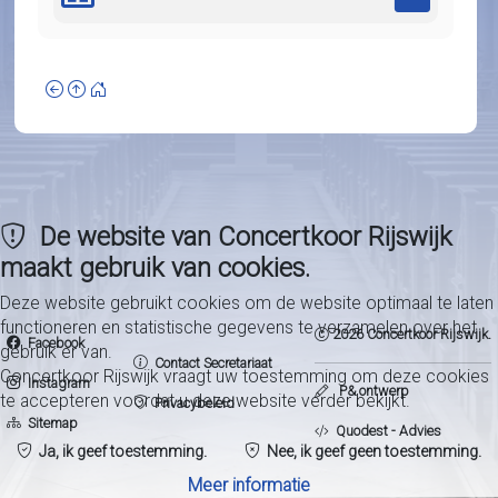
De website van Concertkoor Rijswijk
maakt gebruik van cookies.
Deze website gebruikt cookies om de website optimaal te laten
functioneren en statistische gegevens te verzamelen over het
2026 Concertkoor Rijswijk.
Facebook
gebruik er van.
Contact Secretariaat
Concertkoor Rijswijk vraagt uw toestemming om deze cookies
Instagram
P& ontwerp
te accepteren voordat u deze website verder bekijkt.
Privacybeleid
Sitemap
Quodest - Advies
Ja, ik geef toestemming.
Nee, ik geef geen toestemming.
Meer informatie