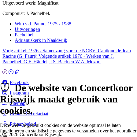
Uitgevoerd werk: Magnificat.
Componist: J. Pachelbel.
Wim v.d. Panne, 1975 - 1988
Uitvoeringen
Pachelbel
Adrianuskerk in Naaldwijk
Vorig artikel: 1976 - Samenzang voor de NCRV: Cantique de Jean
Racine (G. Fauré)
Volgende artikel: 1976 - Werken van J.
Pachelbel, G.F. Händel, J.S. Bach en W.A. Mozart
Facebook
De website van Concertkoor
Instagram
Rijswijk maakt gebruik van
Sitemap
cookies.
Contact Secretariaat
Privacybeleid
Deze website gebruikt cookies om de website optimaal te laten
functioneren en statistische gegevens te verzamelen over het gebruik er
2026 Concertkoor Rijswijk.
van.