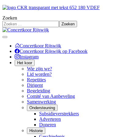
Zoeken
Zoeken
Concertkoor Rijswijk
Concertkoor Rijswijk op Facebook
Instagram
Het koor
Wie zijn we?
Lid worden?
Repetities
Dirigent
Begeleiding
Comité van Aanbeveling
Samenwerking
Ondersteuning
Subsidieverstrekkers
Adverteren
Doneren
Historie
Geschiedenis