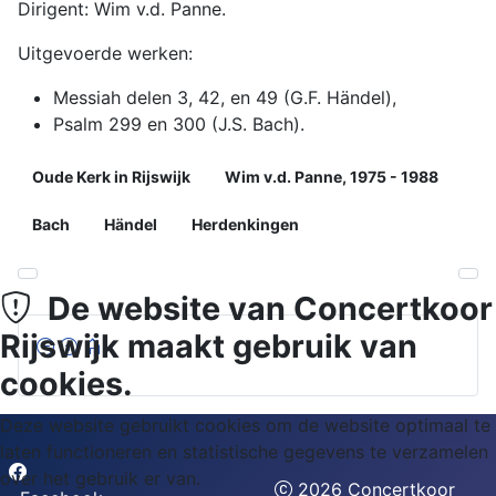
Dirigent: Wim v.d. Panne.
Uitgevoerde werken:
Messiah delen 3, 42, en 49 (G.F. Händel),
Psalm 299 en 300 (J.S. Bach).
Oude Kerk in Rijswijk
Wim v.d. Panne, 1975 - 1988
Bach
Händel
Herdenkingen
Vorig artikel: 1980 - Weihnachtsoratorium (J.S. Bach)
Vol
De website van Concertkoor
Rijswijk maakt gebruik van
cookies.
Deze website gebruikt cookies om de website optimaal te
laten functioneren en statistische gegevens te verzamelen
over het gebruik er van.
2026 Concertkoor