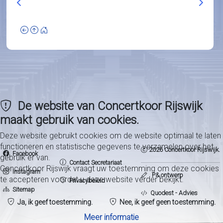
Vorig artikel: 1986 - Johannes Passion (J.S. Bach)
Volgend
De website van Concertkoor Rijswijk
maakt gebruik van cookies.
Deze website gebruikt cookies om de website optimaal te laten
functioneren en statistische gegevens te verzamelen over het
2026 Concertkoor Rijswijk.
Facebook
gebruik er van.
Contact Secretariaat
Concertkoor Rijswijk vraagt uw toestemming om deze cookies
Instagram
P& ontwerp
te accepteren voordat u deze website verder bekijkt.
Privacybeleid
Sitemap
Quodest - Advies
Ja, ik geef toestemming.
Nee, ik geef geen toestemming.
Meer informatie