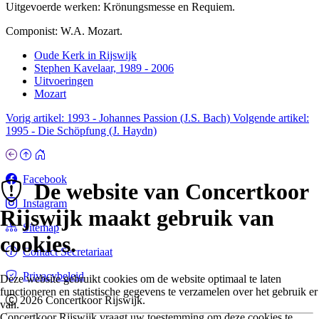
Uitgevoerde werken: Krönungsmesse en Requiem.
Componist: W.A. Mozart.
Oude Kerk in Rijswijk
Stephen Kavelaar, 1989 - 2006
Uitvoeringen
Mozart
Vorig artikel: 1993 - Johannes Passion (J.S. Bach)
Volgende artikel:
1995 - Die Schöpfung (J. Haydn)
Facebook
De website van Concertkoor
Instagram
Rijswijk maakt gebruik van
Sitemap
cookies.
Contact Secretariaat
Privacybeleid
Deze website gebruikt cookies om de website optimaal te laten
functioneren en statistische gegevens te verzamelen over het gebruik er
2026 Concertkoor Rijswijk.
van.
Concertkoor Rijswijk vraagt uw toestemming om deze cookies te