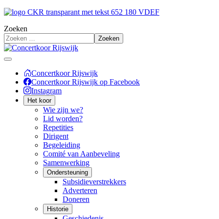
Zoeken
Zoeken
Concertkoor Rijswijk
Concertkoor Rijswijk op Facebook
Instagram
Het koor
Wie zijn we?
Lid worden?
Repetities
Dirigent
Begeleiding
Comité van Aanbeveling
Samenwerking
Ondersteuning
Subsidieverstrekkers
Adverteren
Doneren
Historie
Geschiedenis