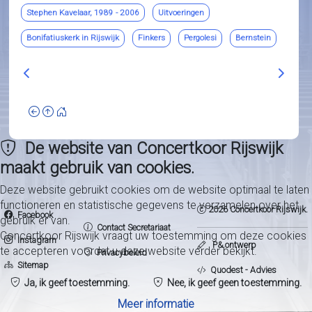
Stephen Kavelaar, 1989 - 2006
Uitvoeringen
Bonifatiuskerk in Rijswijk
Finkers
Pergolesi
Bernstein
Vorig artikel: 2006 - Magnificat (J. Pachelbel), Das neugebor
Volgend
De website van Concertkoor Rijswijk
maakt gebruik van cookies.
Deze website gebruikt cookies om de website optimaal te laten
functioneren en statistische gegevens te verzamelen over het
2026 Concertkoor Rijswijk.
Facebook
gebruik er van.
Contact Secretariaat
Concertkoor Rijswijk vraagt uw toestemming om deze cookies
Instagram
P& ontwerp
te accepteren voordat u deze website verder bekijkt.
Privacybeleid
Sitemap
Quodest - Advies
Ja, ik geef toestemming.
Nee, ik geef geen toestemming.
Meer informatie