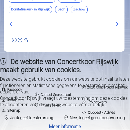
Bonifatiuskerk in Rijswijk
Bach
Zachow
Vorig artikel: 2007 - Mis in D (A. Dvorák)
Volgend
De website van Concertkoor Rijswijk
maakt gebruik van cookies.
Deze website gebruikt cookies om de website optimaal te laten
functioneren en statistische gegevens te verzamelen over het
2026 Concertkoor Rijswijk.
Facebook
gebruik er van.
Contact Secretariaat
Concertkoor Rijswijk vraagt uw toestemming om deze cookies
Instagram
P& ontwerp
te accepteren voordat u deze website verder bekijkt.
Privacybeleid
Sitemap
Quodest - Advies
Ja, ik geef toestemming.
Nee, ik geef geen toestemming.
Meer informatie