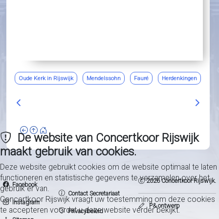
Oude Kerk in Rijswijk
Mendelssohn
Fauré
Herdenkingen
Vorig artikel: 2020 - Virtual Choir Concertkoor Rijswijk
Volgend
De website van Concertkoor Rijswijk
maakt gebruik van cookies.
Deze website gebruikt cookies om de website optimaal te laten
functioneren en statistische gegevens te verzamelen over het
2026 Concertkoor Rijswijk.
Facebook
gebruik er van.
Contact Secretariaat
Concertkoor Rijswijk vraagt uw toestemming om deze cookies
Instagram
P& ontwerp
te accepteren voordat u deze website verder bekijkt.
Privacybeleid