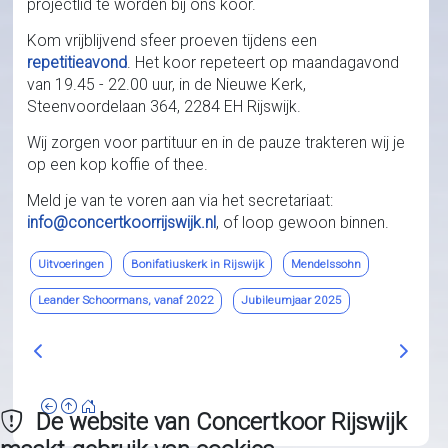
projectlid te worden bij ons koor.
Kom vrijblijvend sfeer proeven tijdens een
repetitieavond
. Het koor repeteert op maandagavond
van 19.45 - 22.00 uur, in de Nieuwe Kerk,
Steenvoordelaan 364, 2284 EH Rijswijk.
Wij zorgen voor partituur en in de pauze trakteren wij je
op een kop koffie of thee.
Meld je van te voren aan via het secretariaat:
info@concertkoorrijswijk.nl
, of loop gewoon binnen.
Uitvoeringen
Bonifatiuskerk in Rijswijk
Mendelssohn
Leander Schoormans, vanaf 2022
Jubileumjaar 2025
Vorig artikel: 2025 - Wie was Elia die Mendelssohn inspireer
Volgend
De website van Concertkoor Rijswijk