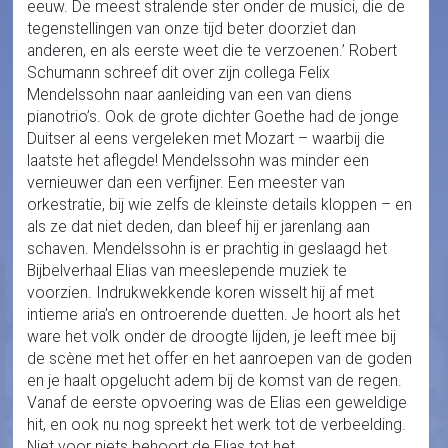
eeuw. De meest stralende ster onder de musici, die de
tegenstellingen van onze tijd beter doorziet dan
anderen, en als eerste weet die te verzoenen.’ Robert
Schumann schreef dit over zijn collega Felix
Mendelssohn naar aanleiding van een van diens
pianotrio’s. Ook de grote dichter Goethe had de jonge
Duitser al eens vergeleken met Mozart – waarbij die
laatste het aflegde! Mendelssohn was minder een
vernieuwer dan een verfijner. Een meester van
orkestratie, bij wie zelfs de kleinste details kloppen – en
als ze dat niet deden, dan bleef hij er jarenlang aan
schaven. Mendelssohn is er prachtig in geslaagd het
Bijbelverhaal Elias van meeslepende muziek te
voorzien. Indrukwekkende koren wisselt hij af met
intieme aria's en ontroerende duetten. Je hoort als het
ware het volk onder de droogte lijden, je leeft mee bij
de scène met het offer en het aanroepen van de goden
en je haalt opgelucht adem bij de komst van de regen.
Vanaf de eerste opvoering was de Elias een geweldige
hit, en ook nu nog spreekt het werk tot de verbeelding.
Niet voor niets behoort de Elias tot het