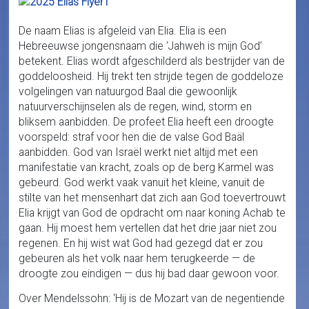
De naam Elias is afgeleid van Elia. Elia is een
Hebreeuwse jongensnaam die ‘Jahweh is mijn God’
betekent. Elias wordt afgeschilderd als bestrijder van de
goddeloosheid. Hij trekt ten strijde tegen de goddeloze
volgelingen van natuurgod Baal die gewoonlijk
natuurverschijnselen als de regen, wind, storm en
bliksem aanbidden. De profeet Elia heeft een droogte
voorspeld: straf voor hen die de valse God Baäl
aanbidden. God van Israël werkt niet altijd met een
manifestatie van kracht, zoals op de berg Karmel was
gebeurd. God werkt vaak vanuit het kleine, vanuit de
stilte van het mensenhart dat zich aan God toevertrouwt
Elia krijgt van God de opdracht om naar koning Achab te
gaan. Hij moest hem vertellen dat het drie jaar niet zou
regenen. En hij wist wat God had gezegd dat er zou
gebeuren als het volk naar hem terugkeerde — de
droogte zou eindigen — dus hij bad daar gewoon voor.
Over Mendelssohn: ‘Hij is de Mozart van de negentiende