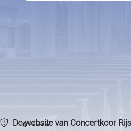
De website van Concertkoor Rijs
Facebook