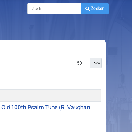
Zoeken
Zoeken
Toon #
The Old 100th Psalm Tune (R. Vaughan