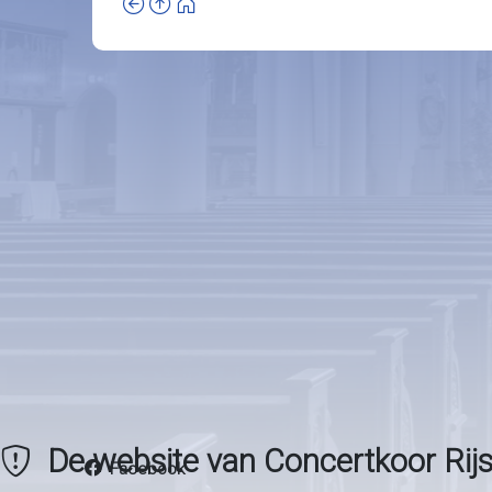
De website van Concertkoor Rijs
Facebook