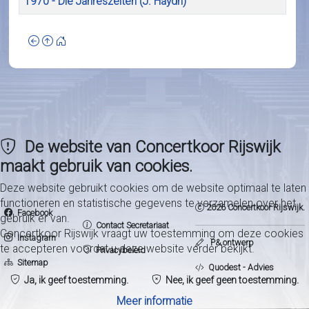
1970 - Die Jahreszeiten (J. Haydn)
De website van Concertkoor Rijswijk
maakt gebruik van cookies.
Deze website gebruikt cookies om de website optimaal te laten
functioneren en statistische gegevens te verzamelen over het
2026 Concertkoor Rijswijk.
Facebook
gebruik er van.
Contact Secretariaat
Concertkoor Rijswijk vraagt uw toestemming om deze cookies
Instagram
P& ontwerp
te accepteren voordat u deze website verder bekijkt.
Privacybeleid
Sitemap
Quodest - Advies
Ja, ik geef toestemming.
Nee, ik geef geen toestemming.
Meer informatie