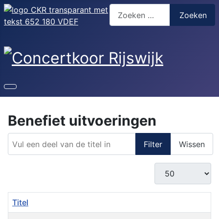
Zoeken
Zoeken
Benefiet uitvoeringen
Vul een deel van de titel in
Filter
Wissen
Toon #
Titel