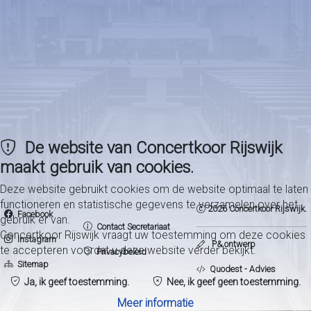
De website van Concertkoor Rijswijk
maakt gebruik van cookies.
Deze website gebruikt cookies om de website optimaal te laten
functioneren en statistische gegevens te verzamelen over het
2026 Concertkoor Rijswijk.
Facebook
gebruik er van.
Contact Secretariaat
Concertkoor Rijswijk vraagt uw toestemming om deze cookies
Instagram
P& ontwerp
te accepteren voordat u deze website verder bekijkt.
Privacybeleid
Sitemap
Quodest - Advies
Ja, ik geef toestemming.
Nee, ik geef geen toestemming.
Meer informatie